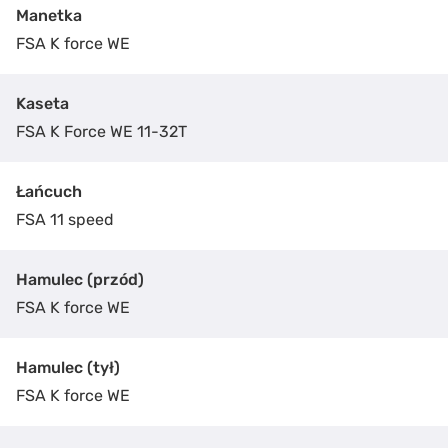
Manetka
FSA K force WE
Kaseta
FSA K Force WE 11-32T
Łańcuch
FSA 11 speed
Hamulec (przód)
ZAKUP ROWERU
FSA K force WE
FMOSER E-ROAD FSA
Podaj nam swoje dane kontaktowe, a nasz pracownik
Hamulec (tył)
odezwie się i udzieli więcej szczegółowych informacji
FSA K force WE
w sprawie zakupu roweru.