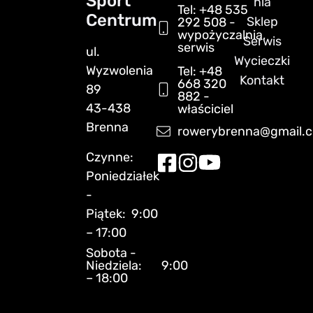
Sport
nia
Tel: +48 535
Centrum
Sklep
292 508 -
wypożyczalnia,
Serwis
serwis
ul.
Wycieczki
Wyzwolenia
Tel: +48
Kontakt
668 320
89
882 -
43-438
właściciel
Brenna
rowerybrenna@gmail.
Czynne:
Poniedziałek
-
Piątek: 9:00
– 17:00
Sobota -
Niedziela: 9:00
– 18:00