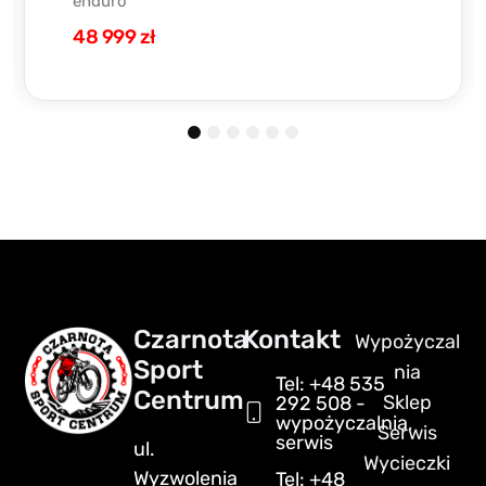
enduro
37 499 zł
1
2
3
4
5
6
Czarnota
Kontakt
Wypożyczal
Sport
nia
Tel: +48 535
Centrum
Sklep
292 508 -
wypożyczalnia,
Serwis
serwis
ul.
Wycieczki
Wyzwolenia
Tel: +48