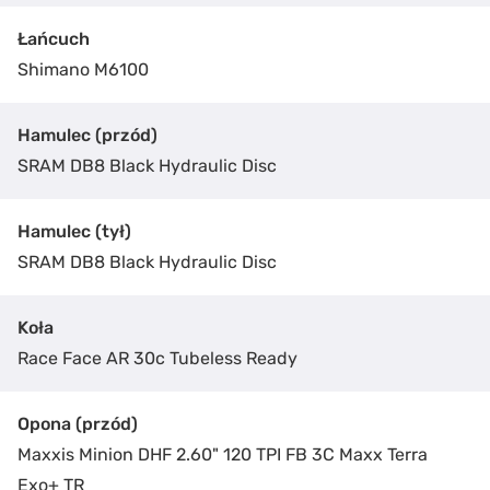
Łańcuch
Shimano M6100
Hamulec (przód)
SRAM DB8 Black Hydraulic Disc
Hamulec (tył)
ZAKUP ROWERU
SRAM DB8 Black Hydraulic Disc
WILD M10
Koła
Podaj nam swoje dane kontaktowe, a nasz pracownik
Race Face AR 30c Tubeless Ready
odezwie się i udzieli więcej szczegółowych informacji
w sprawie zakupu roweru.
Opona (przód)
Maxxis Minion DHF 2.60" 120 TPI FB 3C Maxx Terra
Exo+ TR