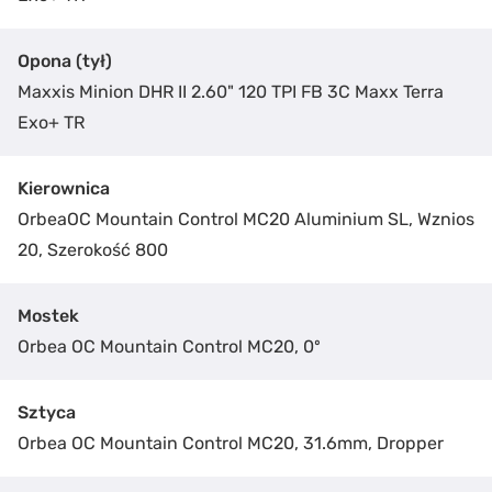
Opona (tył)
Maxxis Minion DHR II 2.60" 120 TPI FB 3C Maxx Terra
Exo+ TR
Kierownica
OrbeaOC Mountain Control MC20 Aluminium SL, Wznios
20, Szerokość 800
Mostek
Orbea OC Mountain Control MC20, 0º
Administratorem Twoich danych jest Czarnota Sport Centrum
Więcej o ochronie Twoich danych dowiesz się z naszej polityki
prywatności.
Sztyca
Wyślij
Orbea OC Mountain Control MC20, 31.6mm, Dropper