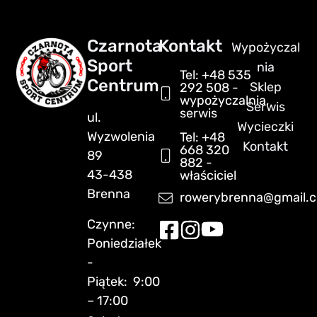
Czarnota
Kontakt
Wypożyczal
Sport
nia
Tel: +48 535
Centrum
Sklep
292 508 -
wypożyczalnia,
Serwis
serwis
ul.
Wycieczki
Wyzwolenia
Tel: +48
Kontakt
668 320
89
882 -
43-438
właściciel
Brenna
rowerybrenna@gmail.
Czynne:
Poniedziałek
-
Piątek: 9:00
– 17:00