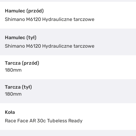
Hamulec (przód)
Shimano M6120 Hydrauliczne tarczowe
Hamulec (tył)
Shimano M6120 Hydrauliczne tarczowe
Tarcza (przód)
ZAKUP ROWERU
180mm
RISE H20
Tarcza (tył)
Podaj nam swoje dane kontaktowe, a nasz pracownik
180mm
odezwie się i udzieli więcej szczegółowych informacji
w sprawie zakupu roweru.
Koła
Race Face AR 30c Tubeless Ready