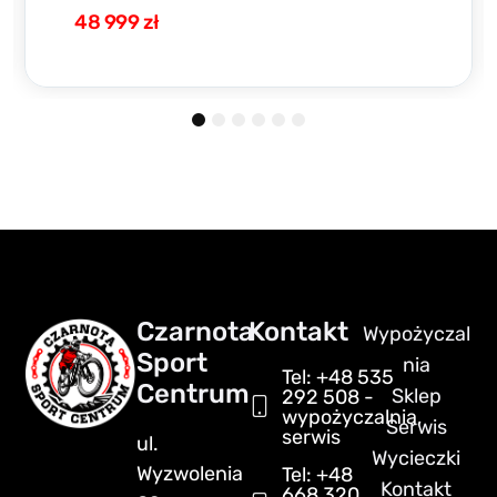
37 499 zł
1
2
3
4
5
6
Czarnota
Kontakt
Wypożyczal
Sport
nia
Tel: +48 535
Centrum
Sklep
292 508 -
wypożyczalnia,
Serwis
serwis
ul.
Wycieczki
Wyzwolenia
Tel: +48
Kontakt
668 320