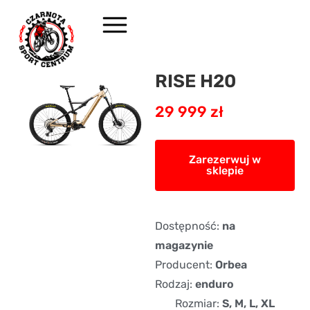
RISE H20
29 999 zł
Zarezerwuj w
sklepie
Dostępność:
na
magazynie
Producent:
Orbea
Rodzaj:
enduro
Rozmiar:
S, M, L, XL