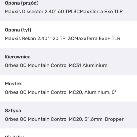
Opona (przód)
Maxxis Dissector 2.40" 60 TPI 3CMaxxTerra Exo TLR
Opona (tył)
Maxxis Rekon 2.40" 120 TPI 3CMaxxTerra Exo+ TLR
Kierownica
Orbea OC Mountain Control MC31 Aluminium
Mostek
Orbea OC Mountain Control MC20, Aluminium, 0º
Administratorem Twoich danych jest Czarnota Sport Centrum
Więcej o ochronie Twoich danych dowiesz się z naszej polityki
prywatności.
Sztyca
Orbea OC Mountain Control MC20, 31.6mm, Dropper
Wyślij