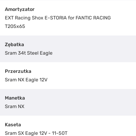
Amortyzator
EXT Racing Shox E-STORIA for FANTIC RACING
T205x65
Zębatka
Sram 34t Steel Eagle
Przerzutka
ZAKUP ROWERU
Sram NX Eagle 12V
XEF 1.9 FANTIC RACING
Manetka
Podaj nam swoje dane kontaktowe, a nasz pracownik
Sram NX
odezwie się i udzieli więcej szczegółowych informacji
w sprawie zakupu roweru.
Kaseta
Sram SX Eagle 12V - 11-50T