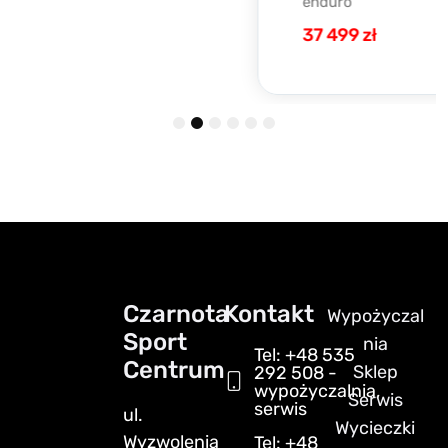
enduro
37 499 zł
1
2
3
4
5
6
Czarnota
Kontakt
Wypożyczal
Sport
nia
Tel: +48 535
Centrum
Sklep
292 508 -
wypożyczalnia,
Serwis
serwis
ul.
Wycieczki
Wyzwolenia
Tel: +48